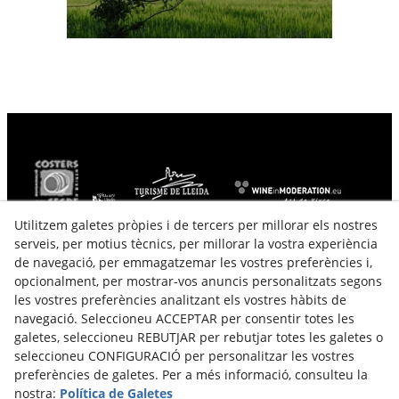
Ctra. LV-2101 km. 0,500
Utilitzem galetes pròpies i de tercers per millorar els nostres
25340
Verdú
(
Lleida
)
Espanya
serveis, per motius tècnics, per millorar la vostra experiència
de navegació, per emmagatzemar les vostres preferències i,
646558515 - 699960301
opcionalment, per mostrar-vos anuncis personalitzats segons
info@cellercercavins.com
les vostres preferències analitzant els vostres hàbits de
De dilluns a divendres de 9:00 a 13:00 i de 15:00 a 19:00.
navegació. Seleccioneu ACCEPTAR per consentir totes les
Visites en cap de setmana concretar per telèfon.
galetes, seleccioneu REBUTJAR per rebutjar totes les galetes o
seleccioneu CONFIGURACIÓ per personalitzar les vostres
Avís Legal
Política de Galetes
preferències de galetes. Per a més informació, consulteu la
nostra:
Política de Galetes